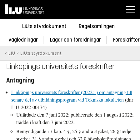
Hem
LiU:s styrdokument
Regelsamlingen
Vägledningar
Lagar och förordningar
Föreskrifter
LiU
LiU:s styrdokument
Linköpings universitets föreskrifter
Antagning
Linköpings universitets föreskrifter (2022:1) om antagning till
senare del av utbildningsprogram vid Tekniska fakulteten
(dnr
LiU-2022-00174)
Utfärdade den 7 juni 2022; publicerade den 1 augusti 2022;
trädde i kraft den 7 juni 2022.
Bemyndigande i 7 kap. 4 §, 25 § andra stycket, 26 § tredje
stycket, 31 § andra stycket och 32 § högskoleförordningen